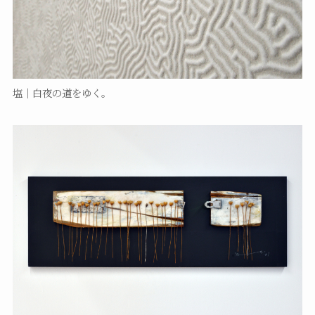
塩｜白夜の道をゆく。