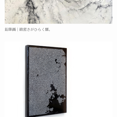
鉛筆画｜緻密さがひらく扉。