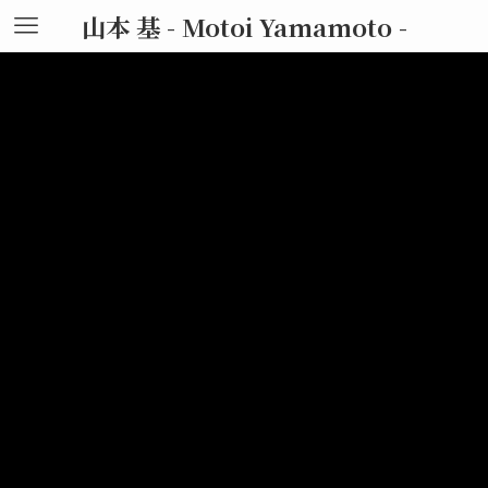
山本 基 - Motoi Yamamoto -