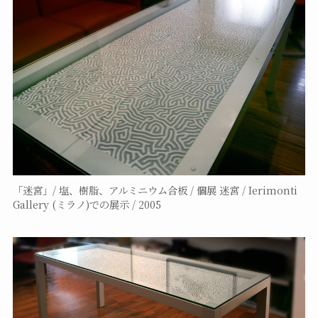
「迷宮」/ 塩、樹脂、アルミニウム合板 / 個展 迷宮 / Ierimonti
Gallery (ミラノ)での展示 / 2005