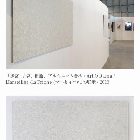
「迷宮」/ 塩、樹脂、アルミニウム合板 / Art O Rama /
Marseilles -La Friche (マルセイユ)での展示 / 2010