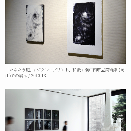
「たゆたう庭」/ ジクレープリント、和紙 / 瀬戸内市立美術館 (岡
山)での展示 / 2010-13