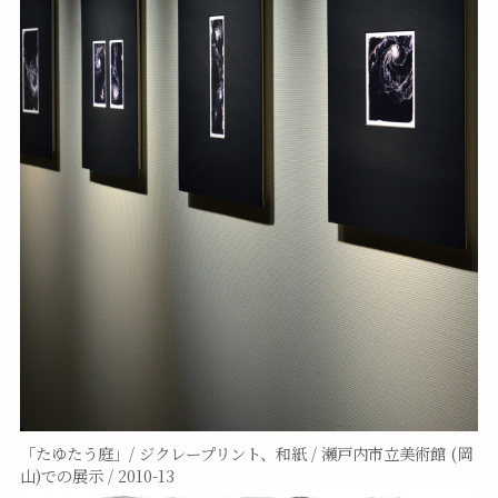
「たゆたう庭」/ ジクレープリント、和紙 / 瀬戸内市立美術館 (岡
山)での展示 / 2010-13