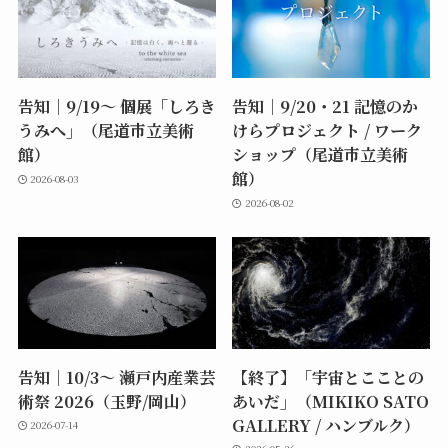
告知｜9/19〜 個展「しろき
告知｜9/20・21 記憶のか
うみへ」（尾道市立美術
けらプロジェクト / ワーク
館）
ショップ（尾道市立美術
館）
2026-08-03
2026-08-02
告知｜10/3〜 瀬戸内産業芸
【終了】「宇宙とこことの
術祭 2026（玉野/岡山）
あいだ」（MIKIKO SATO
GALLERY / ハンブルク）
2026-07-14