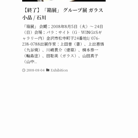
【終了】「箱展」 グループ展 ガラス
小品 / 石川
「箱展」 会期；2008年8月5日（火）～ 24日
（日）会場；パラ：サイト（G‐WINGﾕSギ
ャラリー内）金沢市松寺町子24番地1/ 076-
238-0788出展作家：上田普（書）、上出惠悟
（九谷焼）、川嶋貫介（建築）、桐本泰一
（輪島塗）、田聡美（ガラス）、山田真子
（山中...
2008-08-04
Exhibition