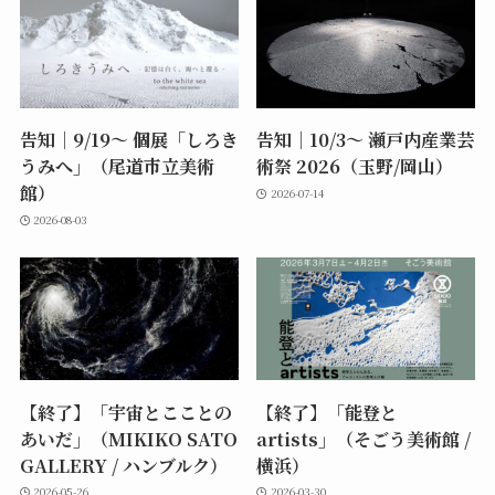
告知｜9/19〜 個展「しろき
告知｜10/3〜 瀬戸内産業芸
うみへ」（尾道市立美術
術祭 2026（玉野/岡山）
館）
2026-07-14
2026-08-03
【終了】「宇宙とこことの
【終了】「能登と
あいだ」（MIKIKO SATO
artists」（そごう美術館 /
GALLERY / ハンブルク）
横浜）
2026-05-26
2026-03-30