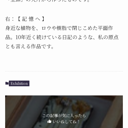
右：【 記 憶 へ 】
身近な植物を、ロウや樹脂で閉じこめた平面作
品。10年近く続けている日記のような、私の原点
とも言える作品です。
Exhibition
この記事が気に入ったら
いいねしてね！