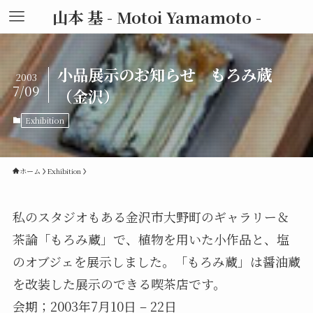
山本 基 - Motoi Yamamoto -
小品展示のお知らせ もろみ蔵
2003
7/09
（金沢）
Exhibition
ホーム
Exhibition
私のスタジオもある金沢市大野町のギャラリー＆
茶論「もろみ蔵」で、植物を用いた小作品と、塩
のオブジェを展示しました。「もろみ蔵」は醤油蔵
を改装した展示のできる喫茶店です。
会期；2003年7月10日 – 22日