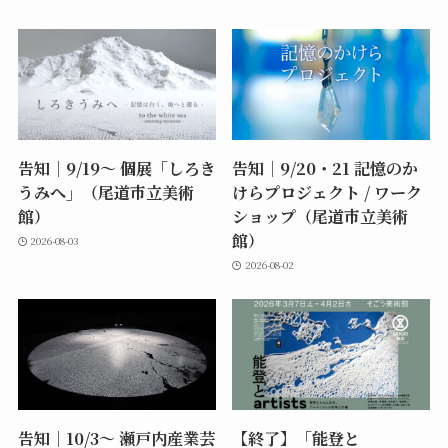
告知｜9/19〜 個展「しろき
告知｜9/20・21 記憶のか
うみへ」（尾道市立美術
けらプロジェクト / ワーク
館）
ショップ（尾道市立美術
館）
2026-08-03
2026-08-02
告知｜10/3〜 瀬戸内産業芸
【終了】「能登と