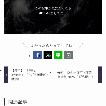
この記事が気に入ったら
いいねしてね！
よかったらシェアしてね！
【終了】「能登と
告知｜10/3〜 瀬戸内産業
artists」（そごう美術館 /
芸術祭 2026（玉野/岡山）
横浜）
関連記事