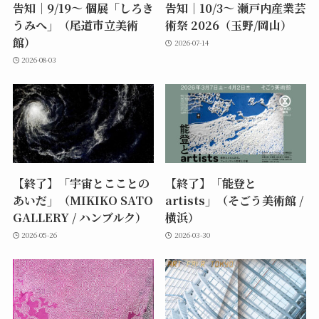
告知｜9/19〜 個展「しろき
告知｜10/3〜 瀬戸内産業芸
うみへ」（尾道市立美術
術祭 2026（玉野/岡山）
館）
2026-07-14
2026-08-03
【終了】「宇宙とこことの
【終了】「能登と
あいだ」（MIKIKO SATO
artists」（そごう美術館 /
GALLERY / ハンブルク）
横浜）
2026-05-26
2026-03-30