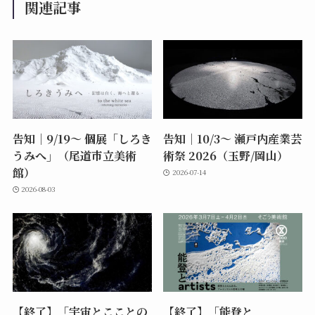
関連記事
告知｜9/19〜 個展「しろき
告知｜10/3〜 瀬戸内産業芸
うみへ」（尾道市立美術
術祭 2026（玉野/岡山）
館）
2026-07-14
2026-08-03
【終了】「宇宙とこことの
【終了】「能登と