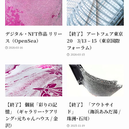
デジタル・NFT作品 リリー
【終了】 アートフェア東京
ス（OpenSea）
20 3/13 – 15（東京国際
フォーラム）
2026-03-16
2026-03-15
【終了】 個展「彩りの記
【終了】 「アウトサイ
憶」（ギャラリー･ケアリ
ド」 （海浜あみだ湯 /
ング+元ちゃんハウス / 金
珠洲･石川）
沢）
2025-11-19