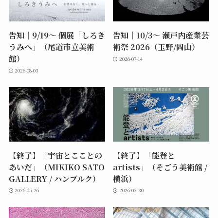
告知｜9/19〜 個展「しろき
告知｜10/3〜 瀬戸内産業芸
うみへ」（尾道市立美術
術祭 2026（玉野/岡山）
館）
2026-07-14
2026-08-03
【終了】「宇宙とこことの
【終了】「能登と
あいだ」（MIKIKO SATO
artists」（そごう美術館 /
GALLERY / ハンブルク）
横浜）
2026-05-26
2026-03-30