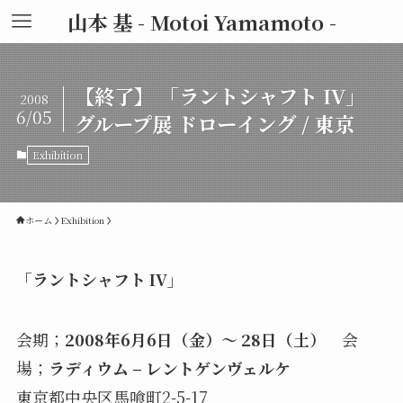
山本 基 - Motoi Yamamoto -
【終了】 「ラントシャフト IV」
2008
6/05
グループ展 ドローイング / 東京
Exhibition
ホーム
Exhibition
「ラントシャフト IV
」
会期；
2008年6月6日（金）～ 28日（土）
会
場；
ラディウム – レントゲンヴェルケ
東京都中央区馬喰町2-5-17