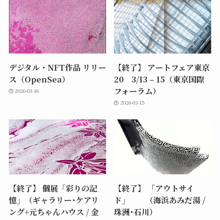
デジタル・NFT作品 リリー
【終了】 アートフェア東京
ス（OpenSea）
20 3/13 – 15（東京国際
フォーラム）
2026-03-16
2026-03-15
【終了】 個展「彩りの記
【終了】 「アウトサイ
憶」（ギャラリー･ケアリ
ド」 （海浜あみだ湯 /
ング+元ちゃんハウス / 金
珠洲･石川）