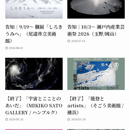
告知｜9/19〜 個展「しろき
告知｜10/3〜 瀬戸内産業芸
うみへ」（尾道市立美術
術祭 2026（玉野/岡山）
館）
2026-07-14
2026-08-03
【終了】「宇宙とこことの
【終了】「能登と
あいだ」（MIKIKO SATO
artists」（そごう美術館 /
GALLERY / ハンブルク）
横浜）
2026-05-26
2026-03-30