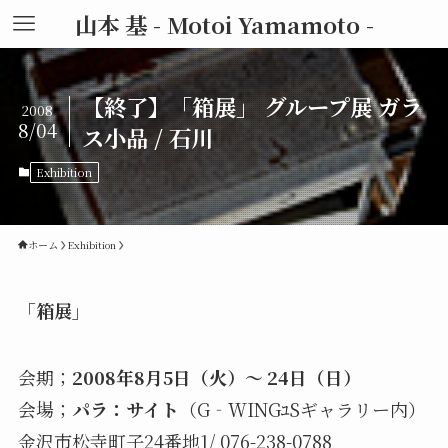
山本 基 - Motoi Yamamoto -
【終了】「箱展」 グループ展 ガラ
2008
8/04
ス小品 / 石川
Exhibition
ホーム
Exhibition
「箱展
」
会期；
2008年8月5日（火）～ 24日（日）
会場；
パラ：サイト
（G‐WINGﾕSギャラリー内）
金沢市松寺町子24番地1/ 076-238-0788