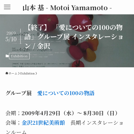
山本 基 - Motoi Yamamoto -
【終了】 「愛についての100の物
2009
語」グループ展 インスタレーショ
5/10
ン / 金沢
Exhibition
ホーム
Exhibition
グループ展
愛についての100の物語
会期；
2009年4月29日（水）～ 8月30日（日）
会場；
金沢21世紀美術館
長期インスタレーショ
ンルーム