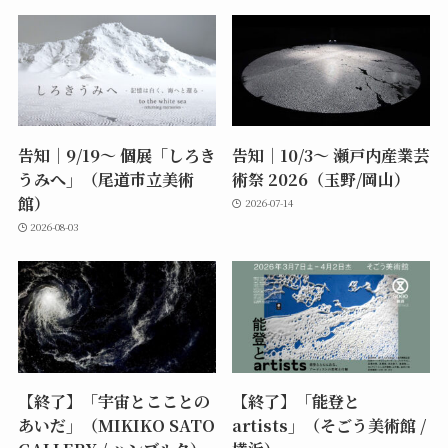
告知｜9/19〜 個展「しろき
告知｜10/3〜 瀬戸内産業芸
うみへ」（尾道市立美術
術祭 2026（玉野/岡山）
館）
2026-07-14
2026-08-03
【終了】「宇宙とこことの
【終了】「能登と
あいだ」（MIKIKO SATO
artists」（そごう美術館 /