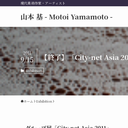
現代美術作家・アーティスト
山本 基 - Motoi Yamamoto -
2011
【終了】「City-net As
9/15
Exhibition
ホーム
Exhibition
グループ展「City-net Asia 2011」