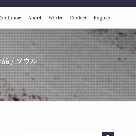
Exhibition
About
Works
Contact
English
品 / ソウル