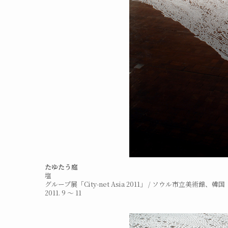
たゆたう庭
塩
グループ展「City-net Asia 2011」 / ソウル市立美術館、韓国
2011. 9 ～ 11