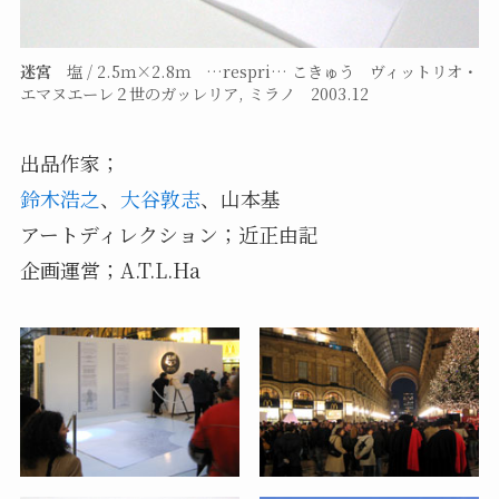
迷宮
塩 / 2.5ｍ×2.8ｍ …respri… こきゅう ヴィットリオ・
エマヌエーレ２世のガッレリア, ミラノ 2003.12
出品作家；
鈴木浩之
、
大谷敦志
、山本基
アートディレクション；近正由記
企画運営；A.T.L.Ha