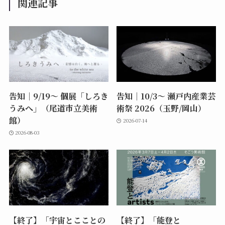
関連記事
告知｜9/19〜 個展「しろき
告知｜10/3〜 瀬戸内産業芸
うみへ」（尾道市立美術
術祭 2026（玉野/岡山）
館）
2026-07-14
2026-08-03
【終了】「宇宙とこことの
【終了】「能登と