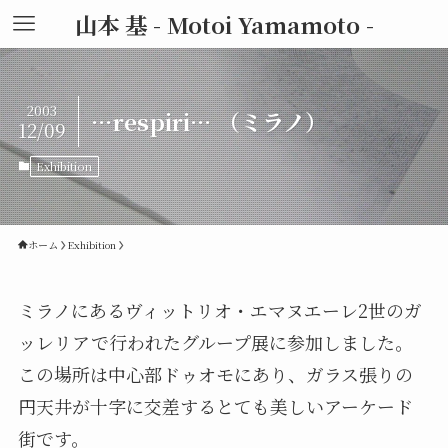
山本 基 - Motoi Yamamoto -
2003
…respiri… （ミラノ）
12/09
Exhibition
ホーム
Exhibition
ミラノにあるヴィットリオ・エマヌエーレ2世のガ
ッレリアで行われたグループ展に参加しました。
この場所は中心部ドゥオモにあり、ガラス張りの
円天井が十字に交差するとても美しいアーケード
街です。