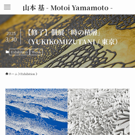
山本 基 - Motoi Yamamoto -
【修了】個展「時の積層」
2025
3/30
（YUKIKOMIZUTANI / 東京）
Exhibition
Work
ホーム
Exhibition