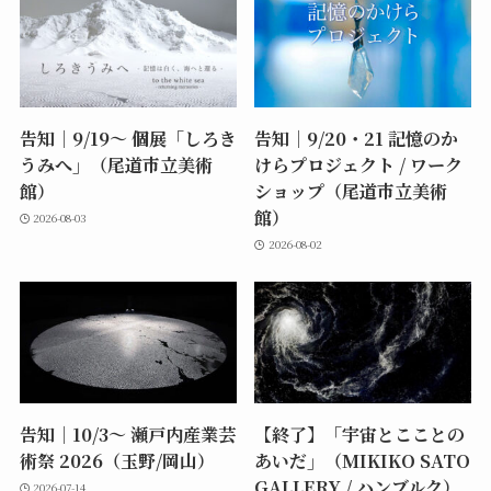
告知｜9/19〜 個展「しろき
告知｜9/20・21 記憶のか
うみへ」（尾道市立美術
けらプロジェクト / ワーク
館）
ショップ（尾道市立美術
館）
2026-08-03
2026-08-02
告知｜10/3〜 瀬戸内産業芸
【終了】「宇宙とこことの
術祭 2026（玉野/岡山）
あいだ」（MIKIKO SATO
GALLERY / ハンブルク）
2026-07-14