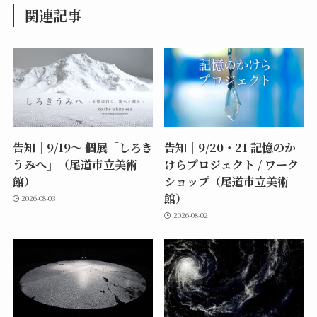
関連記事
告知｜9/19〜 個展「しろき
告知｜9/20・21 記憶のか
うみへ」（尾道市立美術
けらプロジェクト / ワーク
館）
ショップ（尾道市立美術
館）
2026-08-03
2026-08-02