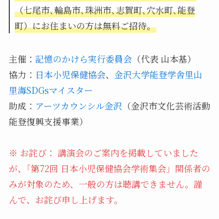
（七尾市､輪島市､珠洲市､志賀町､穴水町､能登
町）にお住まいの方は無料ご招待。
主催：
記憶のかけら実行委員会
（代表 山本基）
協力：
日本小児保健協会
、
金沢大学能登学舎里山
里海SDGsマイスター
助成：
アーツカウンシル金沢
（金沢市文化芸術活動
能登復興支援事業）
※ お詫び： 講演会のご案内を掲載していました
が、｢第72回 日本小児保健協会学術集会」関係者の
みが対象のため、一般の方は聴講できません。謹
んで、お詫び申し上げます。