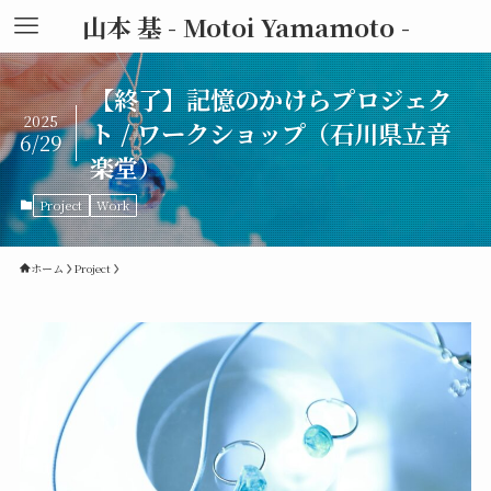
山本 基 - Motoi Yamamoto -
【終了】記憶のかけらプロジェク
2025
ト / ワークショップ（石川県立音
6/29
楽堂）
Project
Work
ホーム
Project