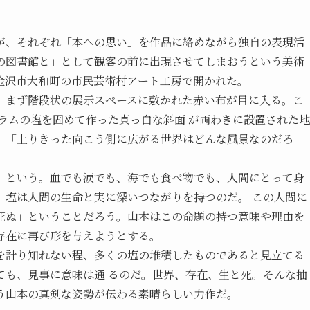
、それぞれ「本への思い」を作品に絡めながら独自の表現活
の図書館と」として観客の前に出現させてしまおうという美術
ほど、金沢市大和町の市民芸術村アート工房で開かれた。
まず階段状の展示スペースに敷かれた赤い布が目に入る。こ
グラムの塩を固めて作った真っ白な斜面 が両わきに設置された地
。「上りきった向こう側に広がる世界はどんな風景なのだろ
という。血でも涙でも、海でも食べ物でも、人間にとって身
。塩は人間の生命と実に深いつながりを持つのだ。 この人間に
死ぬ」ということだろう。山本はこの命題の持つ意味や理由を
存在に再び形を与えようとする。
計り知れない程、多くの塩の堆積したものであると見立てる
ても、見事に意味は通 るのだ。世界、存在、生と死。そんな抽
う山本の真剣な姿勢が伝わる素晴らしい力作だ。