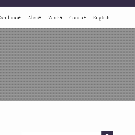
Exhibition
About
Works
Contact
English