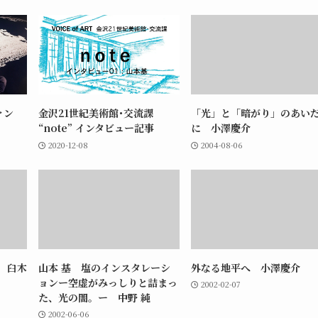
ァン
金沢21世紀美術館･交流課
「光」と「暗がり」のあい
“note” インタビュー記事
に 小澤慶介
2020-12-08
2004-08-06
” 臼木
山本 基 塩のインスタレーシ
外なる地平へ 小澤慶介
ョンー空虚がみっしりと詰まっ
2002-02-07
た、光の闇。ー 中野 純
2002-06-06