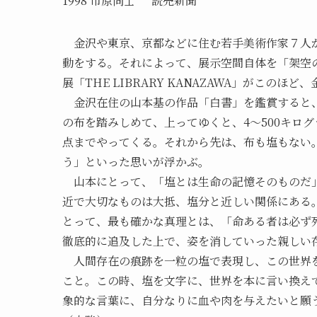
1998 市原尚士 ”読売新聞”
金沢や東京、京都などに住む若手美術作家７人が
動をする。それによって、展示空間自体を「架空
展「THE LIBRARY KANAZAWA」がこの
金沢在住の山本基の作品「白書」を鑑賞すると、
の布を踏みしめて、上ってゆくと、4～500キロ
点までやってくる。それから先は、布も塩もない
う」といった思いが浮かぶ。
山本にとって、「塩とは生命の記憶そのものだ」
近で大切なものは大抵、塩分と近しい関係にある
とって、最も確かな真理とは、「命ある者は必ず
徹底的に追及した上で、姿を消していった親しい
人間存在の痕跡を一粒の塩で表現し、この世界を
こと。この時、塩を文字に、世界を本に言い換え
象的な言葉に、自分なりに血や肉を与えたいと願